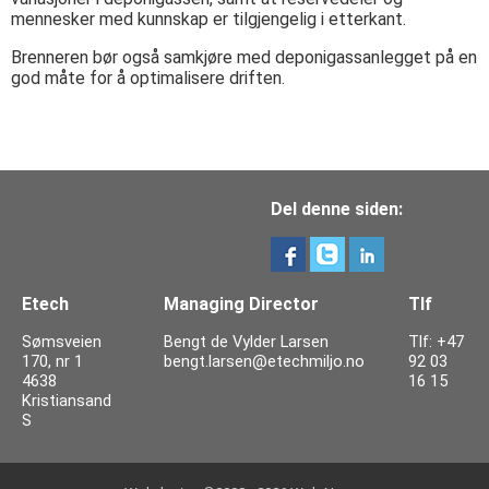
mennesker med kunnskap er tilgjengelig i etterkant.
Brenneren bør også samkjøre med deponigassanlegget på en
god måte for å optimalisere driften.
Del denne siden:
Etech
Managing Director
Tlf
Sømsveien
Bengt de Vylder Larsen
Tlf: +47
170, nr 1
bengt.larsen@etechmiljo.no
92 03
4638
16 15
Kristiansand
S