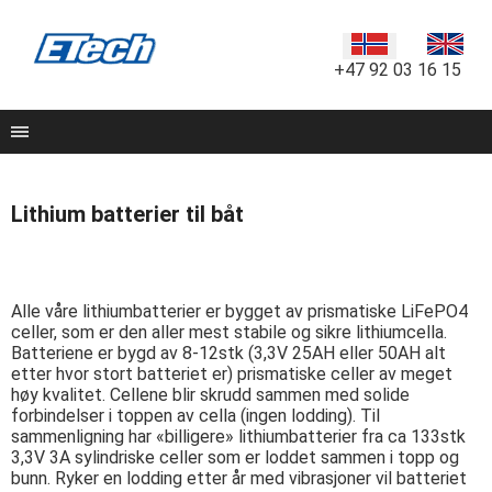
+47 92 03 16 15
Lithium batterier til båt
Alle våre lithiumbatterier er bygget av prismatiske LiFePO4
celler, som er den aller mest stabile og sikre lithiumcella.
Batteriene er bygd av 8-12stk (3,3V 25AH eller 50AH alt
etter hvor stort batteriet er) prismatiske celler av meget
høy kvalitet. Cellene blir skrudd sammen med solide
forbindelser i toppen av cella (ingen lodding). Til
sammenligning har «billigere» lithiumbatterier fra ca 133stk
3,3V 3A sylindriske celler som er loddet sammen i topp og
bunn. Ryker en lodding etter år med vibrasjoner vil batteriet